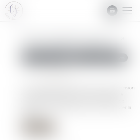
Facture impayée : faire appel à
un commissaire de justice
Commissaires de Justice
Recouvrement des impayés
Publié le :
22/05/2024
Source :
www.legifiscal.fr
En cas d’impayé, même en présence d’une décision
de justice faisant l’objet d’un titre exécutoire, le
créancier devra faire appel à un commissaire de
justice (ex-huissier de justice) pour faire exécuter la
décision...
Lire la suite