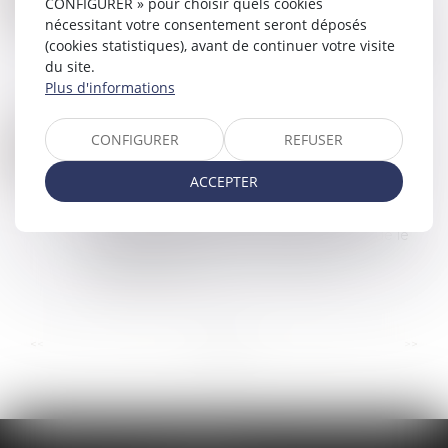
CONFIGURER » pour choisir quels cookies
Commissaires de Justice
/
Mesures d'exécution
AVR.
nécessitant votre consentement seront déposés
La saisie sur rémunération, également appelée
(cookies statistiques), avant de continuer votre visite
saisie sur salaire, consiste à prélever une part du
du site.
salaire d’un salarié, indépendamment de son
Plus d'informations
type de contrat, afin de rembourser...
Lire la suite
CONFIGURER
REFUSER
DETTE : COMBIEN DE TEMPS NÉCESSAIRE POUR UN RECOUVREMENT ?
26
Commissaires de Justice
/
Mesures d'exécution
MARS
ACCEPTER
Avant de procéder au recouvrement d'une
dette, un huissier de justice doit vérifier sa
récupérabilité. Ensuite, il doit agir avant que le
délai de prescription ne soit écoulé, l...
Lire la suite
...
...
<<
<
7
8
9
10
11
12
13
>
>>