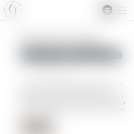
Saisie des rémunérations :
barème révisé pour 2025
Commissaires de Justice
Recouvrement des impayés
Publié le :
14/01/2025
Source :
efl.businesscomm.fr
La saisie sur rémunération ou sur salaire permet à
un créancier muni d’un titre exécutoire (un
jugement notamment) d'obtenir le versement de
sommes dues par un débiteur salarié. L'employeur
retient, sous conditions, une partie seulement des
salaires du salarié...
Lire la suite