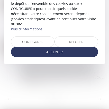
LE TAUX DE L’INTÉRÊT LÉGAL EN BAISSE POUR LE PREMIER SEMESTRE 2025
07
le dépôt de l'ensemble des cookies ou sur «
Commissaires de Justice
/
Recouvrement des
CONFIGURER » pour choisir quels cookies
JANV.
impayés
nécessitant votre consentement seront déposés
(cookies statistiques), avant de continuer votre visite
Au 1er semestre 2025, le taux de l’intérêt légal
du site.
s’établit à 3,71 % pour les créances dues aux
Plus d'informations
professionnels, contre 4,92 % au semestre
précédent...
Lire la suite
CONFIGURER
REFUSER
À PARTIR DE QUELLE SOMME UNE RECONNAISSANCE DE DETTE EST-ELLE OBLIGATOIRE ?
18
Commissaires de Justice
/
Recouvrement des
ACCEPTER
DÉC.
impayés
La reconnaissance de dette est un document
écrit par lequel une personne, appelée le
débiteur, reconnaît qu'elle doit une somme
d'argent à une autre personne, le créancier. Cet...
Lire la suite
...
...
<<
<
3
4
5
6
7
8
9
>
>>