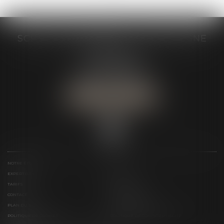
SCP GRAIVE BRIZARD - CJ BRETAGNE
19 rue des Veyettes
35063 RENNES
Tél :
02 23 21 21 21
Urgence :
06 79 52 36 05
NOUS LOCALISER
NOTRE ÉTUDE
ÉQUIPE
EXPERTISES
ACTUS
TARIFS
LIENS UTILES
CONTACT
TÉLÉPAIEMENT
PLAN DU SITE
MENTIONS LÉGALES
POLITIQUE DE COOKIES
POLITIQUE DE CONFIDENTIALITÉ