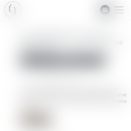
La contestation d'un acte de
saisie n'est pas une exception de
procédure
Commissaires de Justice
Mesures d'exécution
Publié le :
07/03/2025
Source :
www.actu-juridique.fr
Sur le fondement d’un acte notarié de prêt, une
société fait pratiquer une saisie de droits d’associé et
de valeurs mobilières détenus par les débiteurs dans
une SCI...
Lire la suite