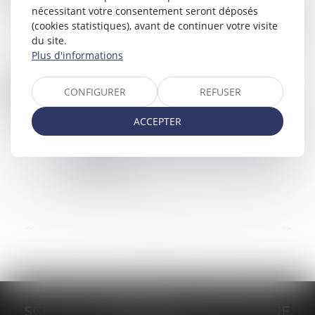
nécessitant votre consentement seront déposés
Le décret réorganise la procédure de saisie des
(cookies statistiques), avant de continuer votre visite
rémunérations en transférant cette compétence
du site.
aux commissaires de justice à compter du 1er
Plus d'informations
juillet 2025, conformément aux article...
Lire la suite
VICE DE FORME : LA NULLITÉ REQUIERT TOUJOURS LA DÉMONSTRATION D’UN GRIEF
21
CONFIGURER
REFUSER
Commissaires de Justice
/
Mesures d'exécution
FÉVR.
ACCEPTER
Lorsqu’un acte est entaché d’un vice de forme,
les plaideurs peuvent demande l’annulation de
l’acte litigieux en démontrant que celui-ci leur
cause un grief...
Lire la suite
...
<<
<
1
2
3
4
5
6
7
>
>>
SCP GRAIVE BRIZARD - CJ BRETAGNE