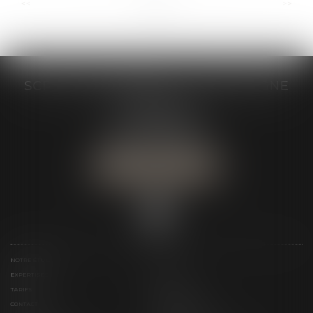
...
...
<<
<
3
4
5
6
7
8
9
>
>>
SCP GRAIVE BRIZARD - CJ BRETAGNE
19 rue des Veyettes
35063 RENNES
Tél :
02 23 21 21 21
Urgence :
06 79 52 36 05
NOUS LOCALISER
NOTRE ÉTUDE
ÉQUIPE
EXPERTISES
ACTUS
TARIFS
LIENS UTILES
CONTACT
TÉLÉPAIEMENT