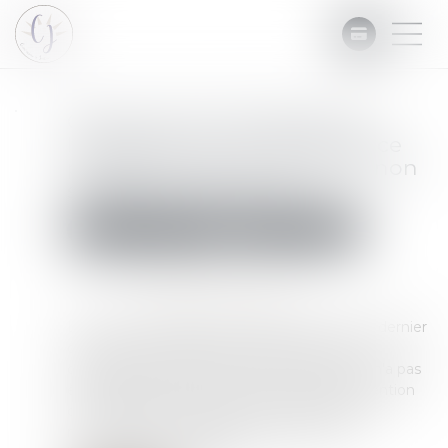
Quid du point de départ de
l’opposition à une ordonnance
portant injonction de payer non
signifiée à personne ?
Commissaires de Justice
Mesures d'exécution
Publié le :
05/11/2024
Source :
www.lemag-juridique.com
La Cour de cassation a précisé le 24 octobre dernier
que le point de départ de l'opposition à une
ordonnance portant injonction de payer qui n'a pas
été signifiée à personne est, en cas d'intervention
d'un créancier à une procédure de saisie des
rémunérations, la date de notification de