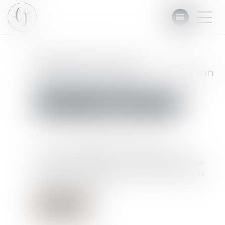
Régime de l'acte de
régularisation d'une contestation
de saisie-attribution
Commissaires de Justice
Mesures d'exécution
Publié le :
21/11/2023
Source :
www.editions-legislatives.fr
L'acte de régularisation d'une assignation en
contestation entachée d'une nullité pour vice de
forme n'a pas à être dénoncé au commissaire de
justice instrumentaire...
Lire la suite