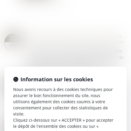
SAISIE SUR SALAIRE : FRACTION INSAISISSABLE REVALORISÉE AU 1ER AVRIL 2024
23
Commissaires de Justice
/
Mesures d'exécution
AVR.
La saisie sur rémunération, également appelée
saisie sur salaire, consiste à prélever une part du
salaire d’un salarié, indépendamment de son
type de contrat, afin de rembourser...
Lire la suite
Information sur les cookies
DETTE : COMBIEN DE TEMPS NÉCESSAIRE POUR UN RECOUVREMENT ?
26
Commissaires de Justice
/
Mesures d'exécution
Nous avons recours à des cookies techniques pour
MARS
assurer le bon fonctionnement du site, nous
Avant de procéder au recouvrement d'une
utilisons également des cookies soumis à votre
dette, un huissier de justice doit vérifier sa
consentement pour collecter des statistiques de
récupérabilité. Ensuite, il doit agir avant que le
visite.
délai de prescription ne soit écoulé, l...
Cliquez ci-dessous sur « ACCEPTER » pour accepter
Lire la suite
le dépôt de l'ensemble des cookies ou sur «
LOI JUSTICE 2023-2027 : IMPACTS SUR LE RECOUVREMENT DE CRÉANCES ET LES VOIES D'EXÉCUTION
07