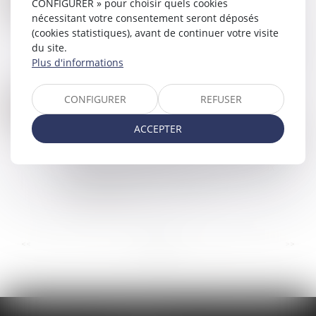
CONFIGURER » pour choisir quels cookies
Commissaires de Justice
/
Mesures d'exécution
DÉC.
nécessitant votre consentement seront déposés
La loi Justice 2023-2027 réforme la saisie des
(cookies statistiques), avant de continuer votre visite
rémunérations, modifie certaines règles de
du site.
discipline des commissaires de justice, prévoit le
Plus d'informations
retour de la procédure de traitement...
Lire la suite
CONFIGURER
REFUSER
SAISIE DES RÉMUNÉRATIONS : LE PROJET DE RÉFORME EST CONFORME À LA CONSTITUTION
28
Commissaires de Justice
/
Mesures d'exécution
NOV.
ACCEPTER
L'article 47 du projet de loi « Justice 2023-2027 »,
qui prévoit de confier, sous le contrôle du JEX, la
procédure de saisie des rémunérations aux
commissaires de justice avec l...
Lire la suite
...
...
<<
<
5
6
7
8
9
10
11
>
>>