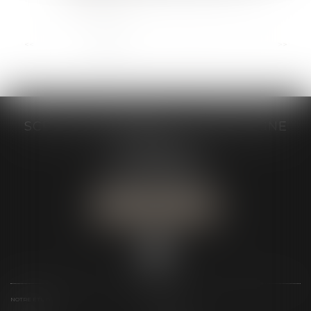
...
<<
<
1
2
3
4
5
6
7
>
>>
SCP GRAIVE BRIZARD - CJ BRETAGNE
19 rue des Veyettes
35063 RENNES
Tél :
02 23 21 21 21
Urgence :
06 79 52 36 05
NOUS LOCALISER
NOTRE ÉTUDE
ÉQUIPE