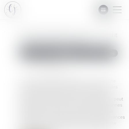
Comment gérer le risque crédit
client et les impayés ?
Commissaires de Justice
Recouvrement des impayés
Publié le :
26/06/2024
Source :
www.legifiscal.fr
La question du risque crédit client doit avoir une
place centrale dans l’entreprise. Le paiement des
créances des clients conditionne en effet la
pérennité de l’entreprise. Le coût des impayés peut
s’avérer très élevé. Il existe de nombreuses bonnes
pratiques pour éviter ces impayés et des outils
amiables et contentieux pour recouvrer les créances
impayées. La procédure sera en outre différente