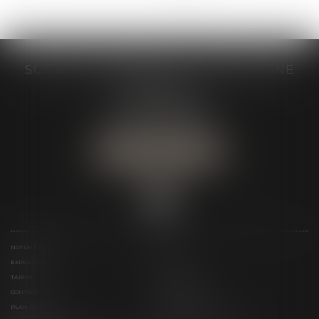
SCP GRAIVE BRIZARD - CJ BRETAGNE
19 rue des Veyettes
35063 RENNES
Tél :
02 23 21 21 21
Urgence :
06 79 52 36 05
NOUS LOCALISER
NOTRE ÉTUDE
ÉQUIPE
EXPERTISES
ACTUS
TARIFS
LIENS UTILES
CONTACT
TÉLÉPAIEMENT
PLAN DU SITE
MENTIONS LÉGALES