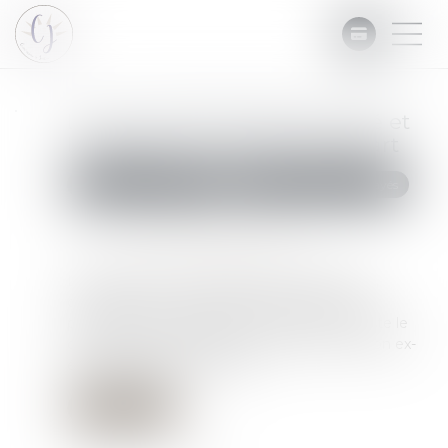
Le taux d'intérêt légal majoré et
la question du point de départ
Commissaires de Justice
Recouvrement des impayés
Publié le :
25/01/2023
Source :
www.lemag-juridique.com
L'affaire porte sur un litige entre deux époux,
concernant le versement par l’époux d’une
prestation compensatoire, où celui-ci conteste le
calcul effectué concernant le bénéfice par son ex-
épouse, d'intérêts majorés...
Lire la suite