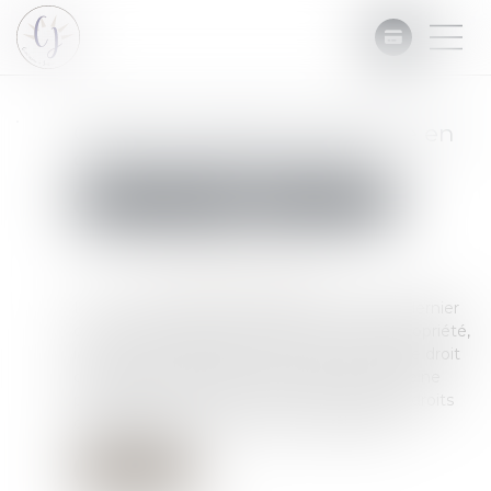
Quid de la saisie immobilière en
cas de démembrement ?
Commissaires de Justice
Mesures d'exécution
Publié le :
08/10/2024
Source :
www.lemag-juridique.com
La Cour de cassation a rappelé le 2 octobre dernier
qu’en cas de démembrement du droit de propriété,
la saisie immobilière ne peut porter que sur le droit
démembré confiscable, à l'exclusion de la pleine
propriété du bien, sauf à ce que chacun des droits
démembrés soit en lui-même confiscable...
Lire la suite