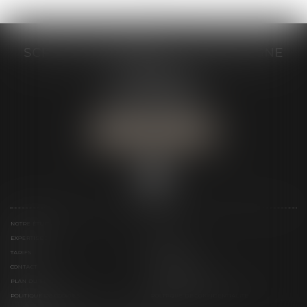
SCP GRAIVE BRIZARD - CJ BRETAGNE
19 rue des Veyettes
35063 RENNES
Tél :
02 23 21 21 21
Urgence :
06 79 52 36 05
NOUS LOCALISER
NOTRE ÉTUDE
ÉQUIPE
EXPERTISES
ACTUS
TARIFS
LIENS UTILES
CONTACT
TÉLÉPAIEMENT
PLAN DU SITE
MENTIONS LÉGALES
POLITIQUE DE COOKIES
POLITIQUE DE CONFIDENTIALITÉ