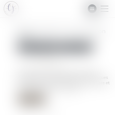
Barème saisie sur rémunération
2025
Commissaires de Justice
Mesures d'exécution
Publié le :
10/01/2025
Source :
www.legisocial.fr
Autorisée par le juge d’instance, cette saisie-
attribution sur les rémunérations du travail perçues
par le débiteur porte sur une partie de son salaire et
est fonction d’un barème prédéfini...
Lire la suite