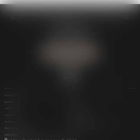
SCP GRAIVE BRIZARD - CJ BRETAGNE
19 rue des Veyettes
35063 RENNES
Tél :
02 23 21 21 21
Urgence :
06 79 52 36 05
NOUS LOCALISER
NOTRE ÉTUDE
ÉQUIPE
EXPERTISES
ACTUS
TARIFS
LIENS UTILES
CONTACT
TÉLÉPAIEMENT
PLAN DU SITE
MENTIONS LÉGALES
POLITIQUE DE COOKIES
POLITIQUE DE CONFIDENTIALITÉ
ARTICLES