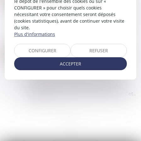
le dépôt de l'ensemble des cookies ou sur «
Commissaires de Justice
/
Recouvrement des
JANV.
CONFIGURER » pour choisir quels cookies
impayés
nécessitant votre consentement seront déposés
Au 1er semestre 2025, le taux de l’intérêt légal
(cookies statistiques), avant de continuer votre visite
s’établit à 3,71 % pour les créances dues aux
du site.
professionnels, contre 4,92 % au semestre
Plus d'informations
précédent...
Lire la suite
CONFIGURER
REFUSER
À PARTIR DE QUELLE SOMME UNE RECONNAISSANCE DE DETTE EST-ELLE OBLIGATOIRE ?
18
Commissaires de Justice
/
Recouvrement des
DÉC.
ACCEPTER
impayés
La reconnaissance de dette est un document
écrit par lequel une personne, appelée le
débiteur, reconnaît qu'elle doit une somme
d'argent à une autre personne, le créancier. Cet...
Lire la suite
...
...
<<
<
3
4
5
6
7
8
9
>
>>