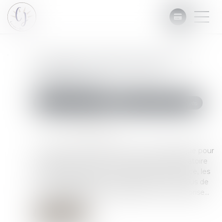
Comment limiter l'impact des
impayés sur la trésorerie
d'entreprise ?
Commissaires de Justice
Recouvrement des impayés
Publié le :
11/03/2025
Source :
www.daf-mag.fr
La gestion des impayés est un défi stratégique pour
toute entreprise. Selon le rapport de l'Observatoire
des délais de paiement de la Banque de France, les
retards dépassant 30 jours augmentent de plus de
40 % la probabilité de défaillance d'une entreprise...
Lire la suite