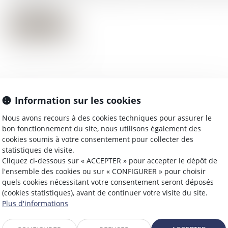
contestation...
Lire la suite
Information sur les cookies
Nous avons recours à des cookies techniques pour assurer le
mmissaires de Justice
/
Mesures d'exécution
bon fonctionnement du site, nous utilisons également des
onformément aux articles L.111-2 et L.111-6 du Code des 
cookies soumis à votre consentement pour collecter des
viles d’exécution, le créancier muni d'un titre exécutoi
statistiques de visite.
Cliquez ci-dessous sur « ACCEPTER » pour accepter le dépôt de
éance liquide et exigible peut...
l'ensemble des cookies ou sur « CONFIGURER » pour choisir
ire la suite
quels cookies nécessitant votre consentement seront déposés
(cookies statistiques), avant de continuer votre visite du site.
mmissaires de Justice
/
Mesures d'exécution
Plus d'informations
lon l’article R.311-7 du Code des procédures civiles d’ex
édaction antérieure au décret n°2023-1391 du 29 décem