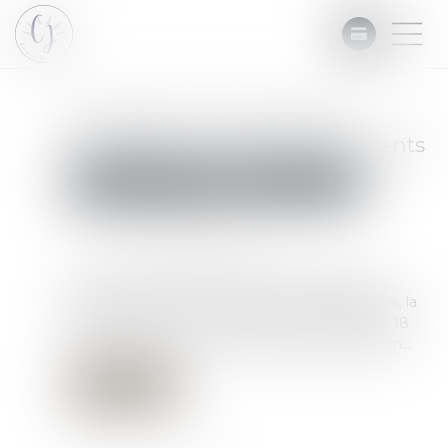
Proposition loi anti-squat
occupation illicite des logements
Commissaires de Justice
Mesures d'exécution
Publié le :
14/12/2022
Source :
www.vie-publique.fr
Le 2 décembre 2022, l'Assemblée nationale a
adopté en première lecture, avec modifications, la
proposition de loi. Le texte avait été déposé le 18
octobre 2022 par le député Guillaume Kasbarian...
Lire la suite