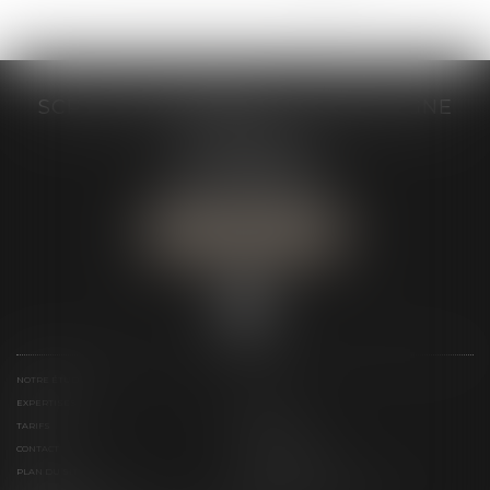
SCP GRAIVE BRIZARD - CJ BRETAGNE
19 rue des Veyettes
35063 RENNES
Tél :
02 23 21 21 21
Urgence :
06 79 52 36 05
NOUS LOCALISER
NOTRE ÉTUDE
ÉQUIPE
EXPERTISES
ACTUS
TARIFS
LIENS UTILES
CONTACT
TÉLÉPAIEMENT
PLAN DU SITE
MENTIONS LÉGALES