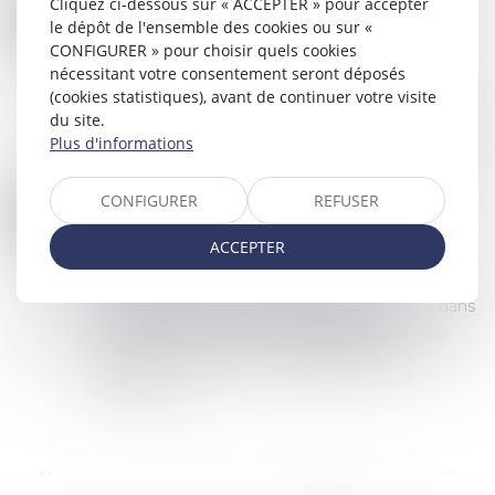
Cliquez ci-dessous sur « ACCEPTER » pour accepter
UNE IMPORTANTE DÉCISION SUR LA SAISIE DES PARTS DE SCPI
21
le dépôt de l'ensemble des cookies ou sur «
Commissaires de Justice
/
Recouvrement des
DÉC.
CONFIGURER » pour choisir quels cookies
impayés
nécessitant votre consentement seront déposés
Procédure civile : Une SCI fait pratiquer, en
(cookies statistiques), avant de continuer votre visite
exécution de l'arrêt d'une cour d'appel, une saisie
du site.
de droits d'associé et de valeurs mobilières entre
Plus d'informations
les mains d’une banque à l’e...
Lire la suite
CONFIGURER
REFUSER
VENTE SUR ADJUDICATION ET AVIS D'EXPULSION
07
Commissaires de Justice
/
Recouvrement des
DÉC.
ACCEPTER
impayés
Saisie d’une demande en nullité du
commandement de quitter les lieux délivré dans
le cadre d’une vente par adjudication sur
licitation, consécutive à la liquidation et le
partag...
Lire la suite
...
<<
<
13
14
15
16
17
18
19
>
>>