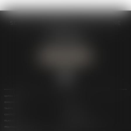
SCP GRAIVE BRIZARD - CJ BRETAGNE
19 rue des Veyettes
35063 RENNES
Tél :
02 23 21 21 21
Urgence :
06 79 52 36 05
NOUS LOCALISER
NOTRE ÉTUDE
ÉQUIPE
EXPERTISES
ACTUS
TARIFS
LIENS UTILES
CONTACT
TÉLÉPAIEMENT
PLAN DU SITE
MENTIONS LÉGALES
POLITIQUE DE COOKIES
POLITIQUE DE CONFIDENTIALITÉ