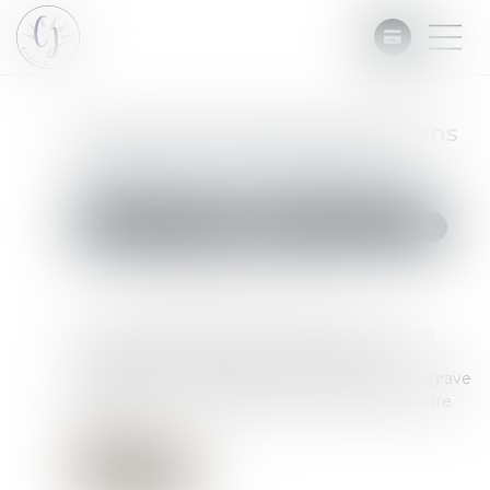
Le recouvrement des cotisations
sociales d’un entrepreneur
individuel sur son patrimoine
Commissaires de Justice
Recouvrement des impayés
Publié le :
20/09/2023
Source :
cabinet-rs.expert-infos.com
Le seuil relatif au recouvrement des cotisations
sociales sur le patrimoine personnel d’un
entrepreneur individuel en cas d’inobservation grave
et répétée de ses obligations sociales vient d’être
précisé...
Lire la suite