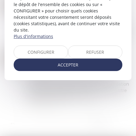
COMPTABILITÉ D'ENTREPRISE : COMMENT OPTIMISER LE RECOUVREMENT ?
02
le dépôt de l'ensemble des cookies ou sur «
Commissaires de Justice
/
Recouvrement des
CONFIGURER » pour choisir quels cookies
NOV.
impayés
nécessitant votre consentement seront déposés
(cookies statistiques), avant de continuer votre visite
Pour toutes les entreprises qui monétisent leurs
du site.
services ou commercialisent des produits divers,
Plus d'informations
le processus de recouvrement revêt une grande
importance. Il est essentiel de m...
Lire la suite
CONFIGURER
REFUSER
SAISIE DES RÉMUNÉRATIONS DU DÉBITEUR EN LIQUIDATION JUDICIAIRE
26
Commissaires de Justice
/
Recouvrement des
ACCEPTER
OCT.
impayés
On sait que pour appréhender la fraction
saisissable du salaire d’un débiteur en liquidation
judiciaire, le liquidateur doit être muni d’un titre
exécutoire constatant une créan...
Lire la suite
...
<<
<
13
14
15
16
17
18
19
>
>>