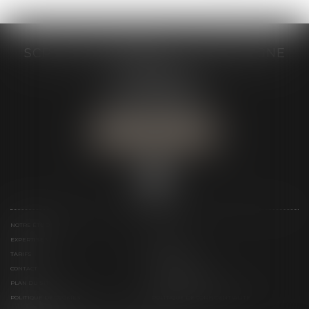
SCP GRAIVE BRIZARD - CJ BRETAGNE
19 rue des Veyettes
35063 RENNES
Tél :
02 23 21 21 21
Urgence :
06 79 52 36 05
NOUS LOCALISER
NOTRE ÉTUDE
ÉQUIPE
EXPERTISES
ACTUS
TARIFS
LIENS UTILES
CONTACT
TÉLÉPAIEMENT
PLAN DU SITE
MENTIONS LÉGALES
POLITIQUE DE COOKIES
POLITIQUE DE CONFIDENTIALITÉ