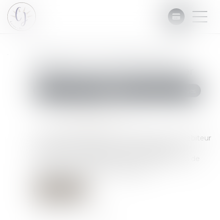
Recouvrer une créance d'un
débiteur domicilié à l'étranger
Commissaires de Justice
Recouvrement des impayés
Publié le :
23/11/2022
Source :
alliancesolidaire.org
Un défaut de paiement ou de livraison d’un débiteur
domicilié à l’étranger peut s’avérer difficile à
recouvrer. Voici les démarches à engager afin de
récupérer ces créances impayées...
Lire la suite