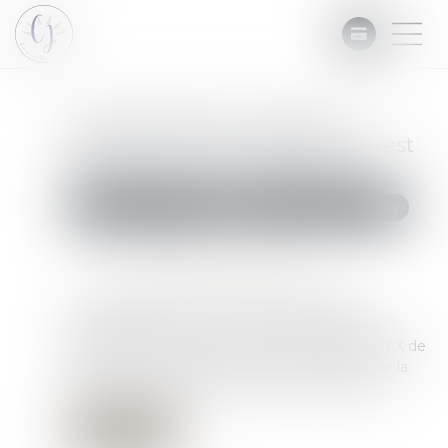
Le séquestre des créances
saisies à titre conservatoire n'est
pas une mesure autonome
Commissaires de Justice
Recouvrement des impayés
Publié le :
01/02/2023
Source :
www.editions-legislatives.fr
La consignation des sommes saisies à titre
conservatoire, entre les mains d'un séquestre
désigné dans l'ordonnance d'autorisation du JEX de
pratiquer cette saisie, n'est qu'une modalité de la
mesure conservatoire et doit en suivre le sort...
Lire la suite