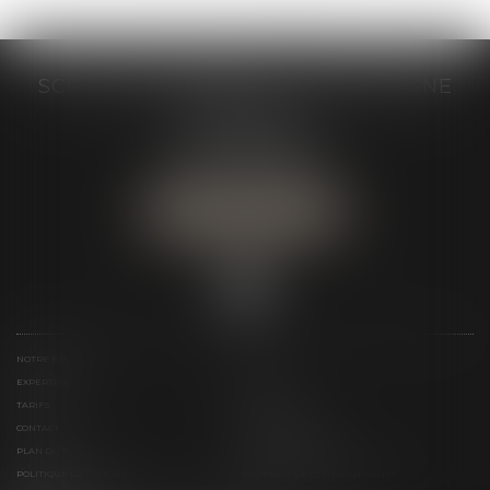
SCP GRAIVE BRIZARD - CJ BRETAGNE
19 rue des Veyettes
35063 RENNES
Tél :
02 23 21 21 21
Urgence :
06 79 52 36 05
NOUS LOCALISER
NOTRE ÉTUDE
ÉQUIPE
EXPERTISES
ACTUS
TARIFS
LIENS UTILES
CONTACT
TÉLÉPAIEMENT
PLAN DU SITE
MENTIONS LÉGALES
POLITIQUE DE COOKIES
POLITIQUE DE CONFIDENTIALITÉ