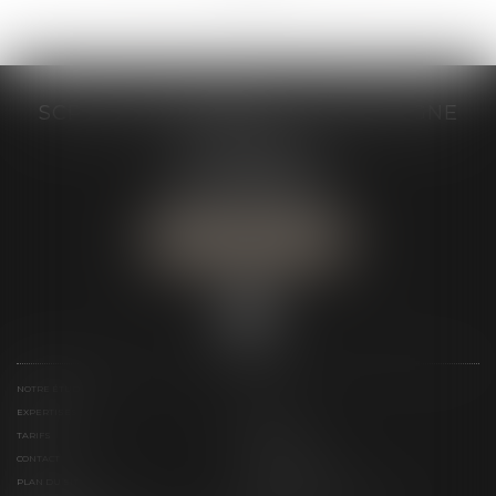
SCP GRAIVE BRIZARD - CJ BRETAGNE
19 rue des Veyettes
35063 RENNES
Tél :
02 23 21 21 21
Urgence :
06 79 52 36 05
NOUS LOCALISER
NOTRE ÉTUDE
ÉQUIPE
EXPERTISES
ACTUS
TARIFS
LIENS UTILES
CONTACT
TÉLÉPAIEMENT
PLAN DU SITE
MENTIONS LÉGALES