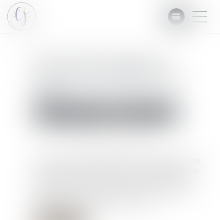
Seul le sursis à exécution
compromet les effets d'une
décision de mainlevée de la
saisie
Commissaires de Justice
Mesures d'exécution
Publié le :
16/03/2023
Source :
www.editions-legislatives.fr
La décision de mainlevée d'une saisie-attribution
emporte, dès sa notification, anéantissement de
tout effet attributif ; faute pour le créancier de
bénéficier d'un sursis à exécution, le tiers peut
valablement se dessaisir des fonds...