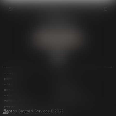
SCP GRAIVE BRIZARD - CJ BRETAGNE
19 rue des Veyettes
35063 RENNES
Tél :
02 23 21 21 21
Urgence :
06 79 52 36 05
NOUS LOCALISER
NOTRE ÉTUDE
ÉQUIPE
EXPERTISES
ACTUS
TARIFS
LIENS UTILES
CONTACT
TÉLÉPAIEMENT
PLAN DU SITE
MENTIONS LÉGALES
POLITIQUE DE COOKIES
POLITIQUE DE CONFIDENTIALITÉ
ARTICLES
Septeo Digital & Services © 2022