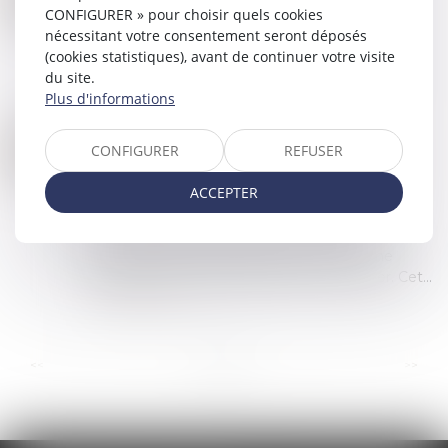
Commissaires de Justice
/
Mesures d'exécution
CONFIGURER » pour choisir quels cookies
JANV.
nécessitant votre consentement seront déposés
Autorisée par le juge d’instance, cette saisie-
(cookies statistiques), avant de continuer votre visite
attribution sur les rémunérations du travail
du site.
perçues par le débiteur porte sur une partie de
Plus d'informations
son salaire et est fonction d’un barè...
Lire la suite
À PARTIR DE QUELLE SOMME UNE RECONNAISSANCE DE DETTE EST-ELLE OBLIGATOIRE ?
18
CONFIGURER
REFUSER
Commissaires de Justice
/
Recouvrement des
DÉC.
impayés
ACCEPTER
La reconnaissance de dette est un document
écrit par lequel une personne, appelée le
débiteur, reconnaît qu'elle doit une somme
d'argent à une autre personne, le créancier. Cet...
Lire la suite
...
...
<<
<
3
4
5
6
7
8
9
>
>>