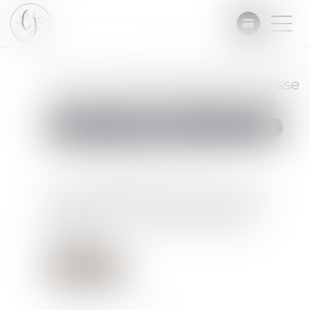
Le taux de l’intérêt légal en baisse
pour le premier semestre 2025
Commissaires de Justice
Recouvrement des impayés
Publié le :
07/01/2025
Source :
cabinet-rs.expert-infos.com
Au 1er semestre 2025, le taux de l’intérêt légal
s’établit à 3,71 % pour les créances dues aux
professionnels, contre 4,92 % au semestre
précédent...
Lire la suite