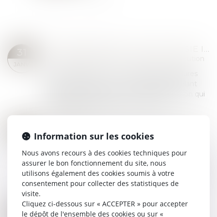
COMMANDEMENT VALANT SAISIE IMMOBILIÈRE ET OPPOSABILITÉ DES BAUX À L’ADJUDICATAIRE : QUE DIT LA LOI ?
31
Commissaires de Justice
/
Mesures d'exécution
JANV.
Selon l’article R.321-1 du Code des procédures
civiles d’exécution, le commandement valant
saisie immobilière est un acte de disposition qui
engage la responsabilité du créancie...
Lire la suite
SAISIE DES RÉMUNÉRATIONS : BARÈME RÉVISÉ POUR 2025
14
Commissaires de Justice
/
Recouvrement des
Information sur les cookies
JANV.
impayés
Nous avons recours à des cookies techniques pour
La saisie sur rémunération ou sur salaire permet
assurer le bon fonctionnement du site, nous
à un créancier muni d’un titre exécutoire (un
utilisons également des cookies soumis à votre
jugement notamment) d'obtenir le versement
consentement pour collecter des statistiques de
de sommes dues par un débiteur salarié....
visite.
Lire la suite
Cliquez ci-dessous sur « ACCEPTER » pour accepter
BARÈME SAISIE SUR RÉMUNÉRATION 2025
10
le dépôt de l'ensemble des cookies ou sur «