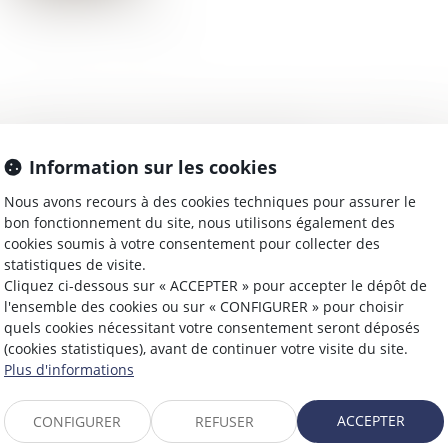
mmissaires de Justice
/
Mesures d'exécution
Information sur les cookies
a procédure de rétablissement personnel avec liquidation
Nous avons recours à des cookies techniques pour assurer le
iens, permet aux personnes physiques confrontées à d
bon fonctionnement du site, nous utilisons également des
ttes, d’obtenir de la Banque de Fran...
cookies soumis à votre consentement pour collecter des
ire la suite
statistiques de visite.
Cliquez ci-dessous sur « ACCEPTER » pour accepter le dépôt de
mmissaires de Justice
/
Mesures d'exécution
l'ensemble des cookies ou sur « CONFIGURER » pour choisir
quels cookies nécessitant votre consentement seront déposés
a mise en œuvre d’une procédure de saisie immobilière
(cookies statistiques), avant de continuer votre visite du site.
un ensemble de formalités, dont l’objectif est de rensei
Plus d'informations
quéreur. Dans ce contexte, l’une de...
ire la suite
ACCEPTER
CONFIGURER
REFUSER