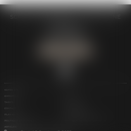
SCP GRAIVE BRIZARD - CJ BRETAGNE
19 rue des Veyettes
35063 RENNES
Tél :
02 23 21 21 21
Urgence :
06 79 52 36 05
NOUS LOCALISER
NOTRE ÉTUDE
ÉQUIPE
EXPERTISES
ACTUS
TARIFS
LIENS UTILES
CONTACT
TÉLÉPAIEMENT
PLAN DU SITE
MENTIONS LÉGALES
POLITIQUE DE COOKIES
POLITIQUE DE CONFIDENTIALITÉ
ARTICLES