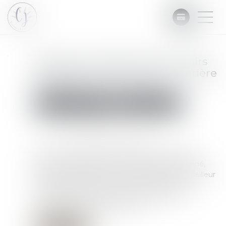
Rappel concernant les pouvoirs
du juge de l’exécution en matière
de fixation d’une créance
Commissaires de Justice
Mesures d'exécution
Publié le :
15/10/2024
Source :
www.lemag-juridique.com
Dans une affaire présentée devant la Cour de
cassation, le juge de l’exécution avait condamné,
après compensation, un locataire à payer au bailleur
une certaine somme au titre de l'indemnité
d'occupation, et ordonné la mainlevée de la
procédure de saisie-attribution...