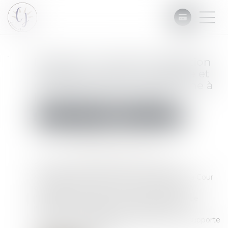
Rappels en matière d’obligation
de laisser copie de la requête et
de l'ordonnance à la personne à
laquelle elle est opposée
Commissaires de Justice
Mesures d'exécution
Publié le :
12/11/2024
Source :
www.lemag-juridique.com
Saisie d’un litige relatif à une demande de
rétractation d’une ordonnance sur requête, la Cour
de cassation a jugé le 24 octobre dernier que
l'obligation de laisser copie de la requête et de
l'ordonnance à la personne à laquelle elle est
opposée ne s'applique qu'à la personne qui supporte