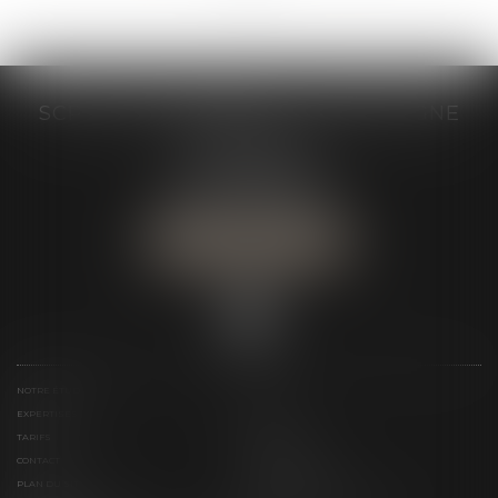
SCP GRAIVE BRIZARD - CJ BRETAGNE
19 rue des Veyettes
35063 RENNES
Tél :
02 23 21 21 21
Urgence :
06 79 52 36 05
NOUS LOCALISER
NOTRE ÉTUDE
ÉQUIPE
EXPERTISES
ACTUS
TARIFS
LIENS UTILES
CONTACT
TÉLÉPAIEMENT
PLAN DU SITE
MENTIONS LÉGALES