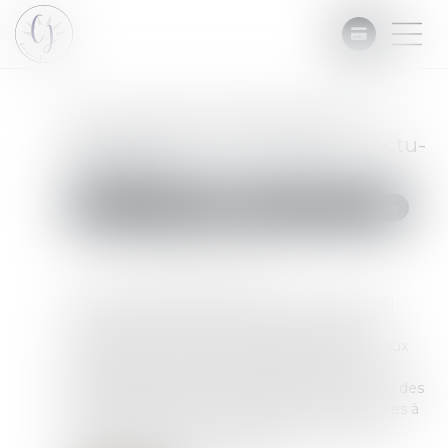
Vie privée et perquisitions en
dehors des heures légales - Actu-
Juridique
Commissaires de Justice
Recouvrement des impayés
Publié le :
30/11/2022
Source :
www.actu-juridique.fr
Il résulte des articles 8 de la Conv. EDH, 706-91
et 706-92 du Code de procédure pénale que
l’autorisation donnée par le juge d’instruction aux
officiers de police judiciaire de procéder à une
perquisition dans un lieu d’habitation en dehors des
heures légales doit comporter les motifs propres à
justifier cette atteinte à la vie privée dans une