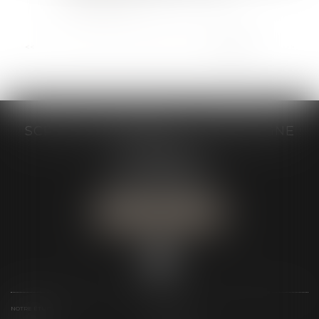
...
<<
<
13
14
15
16
17
18
19
>
>>
SCP GRAIVE BRIZARD - CJ BRETAGNE
19 rue des Veyettes
35063 RENNES
Tél :
02 23 21 21 21
Urgence :
06 79 52 36 05
NOUS LOCALISER
NOTRE ÉTUDE
ÉQUIPE