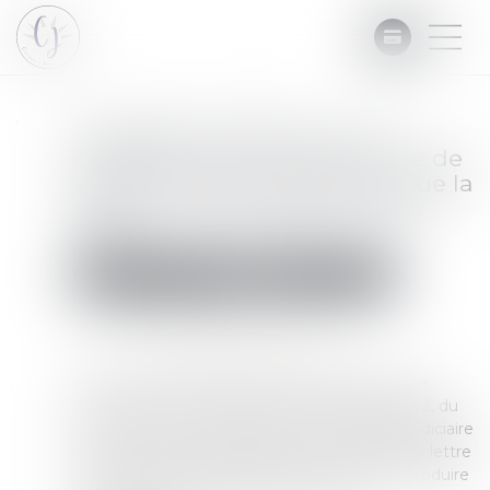
Procédure collective : une
signification par Commissaire de
Justice n’a pas à répéter ce que la
lettre recommandée contient
déjà
Commissaires de Justice
Mesures d'exécution
Publié le :
04/07/2025
Source :
www.lemag-juridique.com
En matière de procédure collective, lorsqu’une
créance est contestée, l’article R 624-1, alinéa 2, du
Code de commerce impose au mandataire judiciaire
de notifier cette contestation au créancier par lettre
recommandée, laquelle doit notamment reproduire