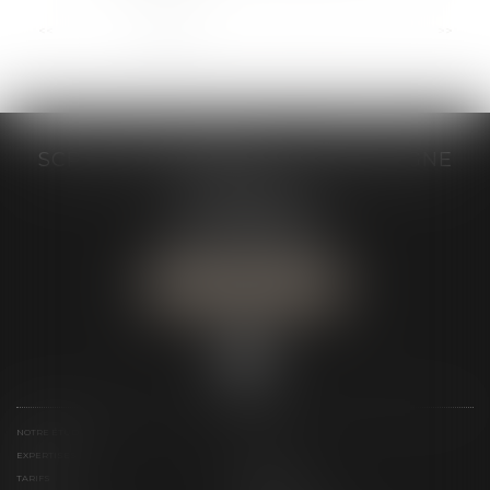
...
<<
<
1
2
3
4
5
6
7
>
>>
SCP GRAIVE BRIZARD - CJ BRETAGNE
19 rue des Veyettes
35063 RENNES
Tél :
02 23 21 21 21
Urgence :
06 79 52 36 05
NOUS LOCALISER
NOTRE ÉTUDE
ÉQUIPE
EXPERTISES
ACTUS
TARIFS
LIENS UTILES