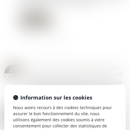
l’article L 622-27 précisant les délais de
contestation...
Lire la suite
FRAIS SCOLAIRES ET SAISIE-ATTRIBUTION : LA CRÉANCE EST DÉTERMINABLE, LIQUIDE ET RECOUVRABLE !
26
Commissaires de Justice
/
Mesures d'exécution
SEPT.
Conformément aux articles L.111-2 et L.111-6 du
Code des procédures civiles d’exécution, le
créancier muni d'un titre exécutoire constatant
Information sur les cookies
une créance liquide et exigible peut...
Lire la suite
Nous avons recours à des cookies techniques pour
VOIES DE RECOURS EN MATIÈRE DE SAISIE : RAPPEL DES LIMITES DU POURVOI EN CASSATION
assurer le bon fonctionnement du site, nous
11
Commissaires de Justice
/
Mesures d'exécution
utilisons également des cookies soumis à votre
JUIL.
consentement pour collecter des statistiques de
Selon l’article R.311-7 du Code des procédures