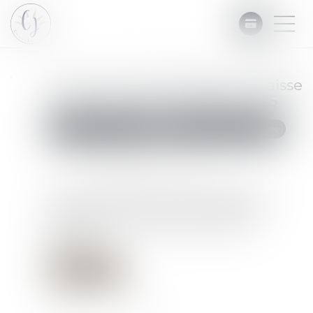
Le taux de l’intérêt légal en baisse
pour le premier semestre 2025
Commissaires de Justice
Recouvrement des impayés
Publié le :
07/01/2025
Source :
cabinet-rs.expert-infos.com
Au 1er semestre 2025, le taux de l’intérêt légal
s’établit à 3,71 % pour les créances dues aux
professionnels, contre 4,92 % au semestre
précédent...
Lire la suite