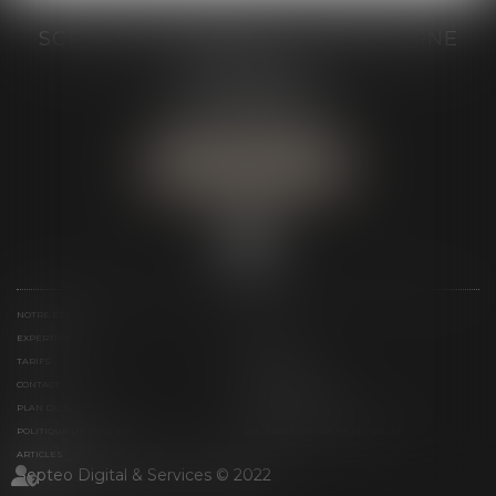
SCP GRAIVE BRIZARD - CJ BRETAGNE
19 rue des Veyettes
35063 RENNES
Tél :
02 23 21 21 21
Urgence :
06 79 52 36 05
NOUS LOCALISER
NOTRE ÉTUDE
ÉQUIPE
EXPERTISES
ACTUS
TARIFS
LIENS UTILES
CONTACT
TÉLÉPAIEMENT
PLAN DU SITE
MENTIONS LÉGALES
POLITIQUE DE COOKIES
POLITIQUE DE CONFIDENTIALITÉ
ARTICLES
Septeo Digital & Services © 2022