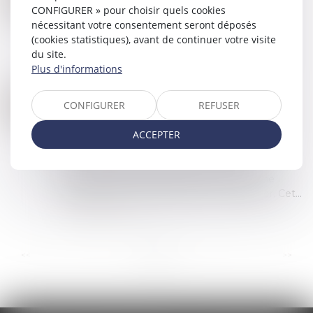
Commissaires de Justice
/
Mesures d'exécution
CONFIGURER » pour choisir quels cookies
JANV.
nécessitant votre consentement seront déposés
Autorisée par le juge d’instance, cette saisie-
(cookies statistiques), avant de continuer votre visite
attribution sur les rémunérations du travail
du site.
perçues par le débiteur porte sur une partie de
Plus d'informations
son salaire et est fonction d’un barè...
Lire la suite
À PARTIR DE QUELLE SOMME UNE RECONNAISSANCE DE DETTE EST-ELLE OBLIGATOIRE ?
18
CONFIGURER
REFUSER
Commissaires de Justice
/
Recouvrement des
DÉC.
impayés
ACCEPTER
La reconnaissance de dette est un document
écrit par lequel une personne, appelée le
débiteur, reconnaît qu'elle doit une somme
d'argent à une autre personne, le créancier. Cet...
Lire la suite
...
...
<<
<
3
4
5
6
7
8
9
>
>>