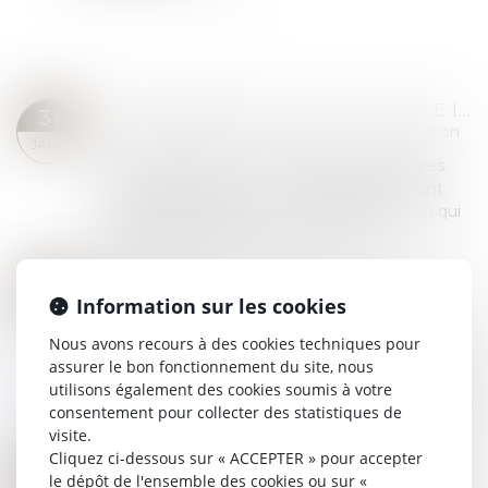
COMMANDEMENT VALANT SAISIE IMMOBILIÈRE ET OPPOSABILITÉ DES BAUX À L’ADJUDICATAIRE : QUE DIT LA LOI ?
31
Commissaires de Justice
/
Mesures d'exécution
JANV.
Selon l’article R.321-1 du Code des procédures
civiles d’exécution, le commandement valant
saisie immobilière est un acte de disposition qui
engage la responsabilité du créancie...
Lire la suite
SAISIE DES RÉMUNÉRATIONS : BARÈME RÉVISÉ POUR 2025
14
Commissaires de Justice
/
Recouvrement des
Information sur les cookies
JANV.
impayés
Nous avons recours à des cookies techniques pour
La saisie sur rémunération ou sur salaire permet
assurer le bon fonctionnement du site, nous
à un créancier muni d’un titre exécutoire (un
utilisons également des cookies soumis à votre
jugement notamment) d'obtenir le versement
consentement pour collecter des statistiques de
de sommes dues par un débiteur salarié....
visite.
Lire la suite
Cliquez ci-dessous sur « ACCEPTER » pour accepter
BARÈME SAISIE SUR RÉMUNÉRATION 2025
10
le dépôt de l'ensemble des cookies ou sur «