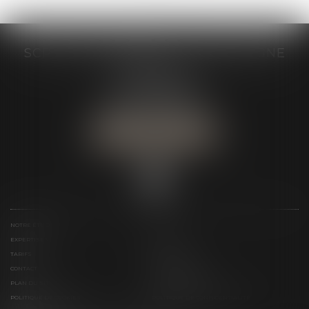
SCP GRAIVE BRIZARD - CJ BRETAGNE
19 rue des Veyettes
35063 RENNES
Tél :
02 23 21 21 21
Urgence :
06 79 52 36 05
NOUS LOCALISER
NOTRE ÉTUDE
ÉQUIPE
EXPERTISES
ACTUS
TARIFS
LIENS UTILES
CONTACT
TÉLÉPAIEMENT
PLAN DU SITE
MENTIONS LÉGALES
POLITIQUE DE COOKIES
POLITIQUE DE CONFIDENTIALITÉ