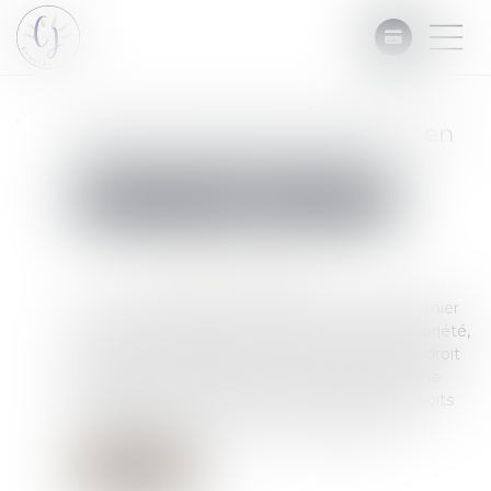
Quid de la saisie immobilière en
cas de démembrement ?
Commissaires de Justice
Mesures d'exécution
Publié le :
08/10/2024
Source :
www.lemag-juridique.com
La Cour de cassation a rappelé le 2 octobre dernier
qu’en cas de démembrement du droit de propriété,
la saisie immobilière ne peut porter que sur le droit
démembré confiscable, à l'exclusion de la pleine
propriété du bien, sauf à ce que chacun des droits
démembrés soit en lui-même confiscable...
Lire la suite