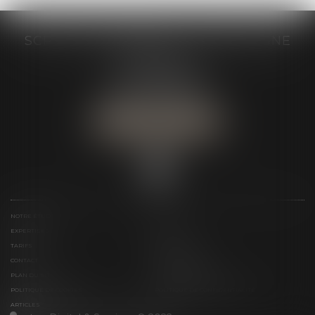
SCP GRAIVE BRIZARD - CJ BRETAGNE
19 rue des Veyettes
35063 RENNES
Tél :
02 23 21 21 21
Urgence :
06 79 52 36 05
NOUS LOCALISER
NOTRE ÉTUDE
ÉQUIPE
EXPERTISES
ACTUS
TARIFS
LIENS UTILES
CONTACT
TÉLÉPAIEMENT
PLAN DU SITE
MENTIONS LÉGALES
POLITIQUE DE COOKIES
POLITIQUE DE CONFIDENTIALITÉ
ARTICLES