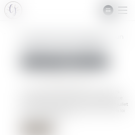
La saisie des rémunérations : un
nouveau cadre juridique à
compter du 1er juillet 2025
Commissaires de Justice
Mesures d'exécution
Publié le :
28/02/2025
Source :
www.lemag-juridique.com
Le décret réorganise la procédure de saisie des
rémunérations en transférant cette compétence
aux commissaires de justice à compter du 1er juillet
2025, conformément aux articles 47 et 60 de la loi
du 20 novembre 2023...
Lire la suite