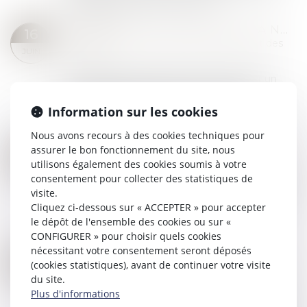
le paiement est réalisé au profit...
Lire la suite
IMPAYÉS : TOUT SAVOIR SUR LA NOUVELLE PROCÉDURE DE RECOUVREMENT SIMPLIFIÉE
16
Commissaires de Justice
/
Recouvrement des
JUIN
impayés
Une nouvelle procédure permet d’obtenir un
titre exécutoire sans avoir recours à une
procédure judiciaire. Elle nécessite seulement
Information sur les cookies
l’intervention d’un commissaire de justice et...
Nous avons recours à des cookies techniques pour
Lire la suite
assurer le bon fonctionnement du site, nous
LA FBF RÉAGIT À LA PUBLICATION DE L’ENQUÊTE DE L’UNAF SUR LES TARIFS BANCAIRES DE SAISIE SUR COMPTE
05
utilisons également des cookies soumis à votre
Commissaires de Justice
/
Mesures d'exécution
JUIN
consentement pour collecter des statistiques de
L’Unaf publie ce jour une enquête portant sur les
visite.
tarifs bancaires liés aux saisies sur compte. La
Cliquez ci-dessous sur « ACCEPTER » pour accepter
Fédération bancaire française tient à indiquer
le dépôt de l'ensemble des cookies ou sur «
que l'analogie qui y est réalis...
CONFIGURER » pour choisir quels cookies
Lire la suite
nécessitant votre consentement seront déposés
TITRE EXÉCUTOIRE : CADRE JURIDIQUE, NOTIFICATION ET ENJEUX EN MATIÈRE DE RECOUVREMENT
21
(cookies statistiques), avant de continuer votre visite
Commissaires de Justice
/
Mesures d'exécution
du site.
MAI
Fondement indispensable de toute procédure
Plus d'informations