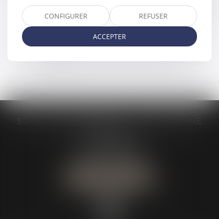
de recouvrement, le titre exécutoire est le seul
acte permettant de recourir à l’exécution forcée.
CONFIGURER
REFUSER
Toutefois, sa mise en œuvre ...
Lire la suite
ACCEPTER
...
<<
<
1
2
3
4
5
6
7
>
>>
SCP GRAIVE BRIZARD - CJ BRETAGNE
19 rue des Veyettes
35063 RENNES
Tél :
02 23 21 21 21
Urgence :
06 79 52 36 05
NOUS LOCALISER