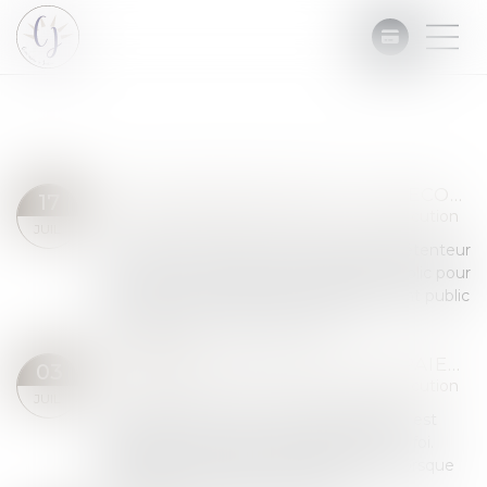
SAISIE ADMINISTRATIVE : LE RECOURS ADMINISTRATIF PRÉALABLE EST OBLIGATOIRE
17
Commissaires de Justice
/
Mesures d'exécution
JUIL.
Lorsqu'une saisie administrative à tiers détenteur
est mise en œuvre par un comptable public pour
recouvrer une créance d'un établissement public
de santé, toute contestation po...
Lire la suite
VIREMENT FRAUDULEUX : LE PAIEMENT À UN ESCROC N’EST PAS LIBÉRATOIRE
03
Commissaires de Justice
/
Mesures d'exécution
JUIL.
Le paiement fait à un créancier apparent est
libératoire lorsqu’il est effectué de bonne foi.
Toutefois, cette règle ne s’applique pas lorsque