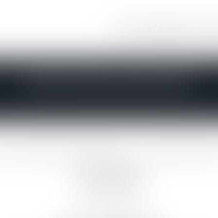
Notre étude
Équipe
Expertises
MENTIONS LÉGALES
CP GRAIVE BRIZARD - CJ BRETAG
19 rue des Veyettes
35063 RENNES
Tél : 02 23 21 21 21