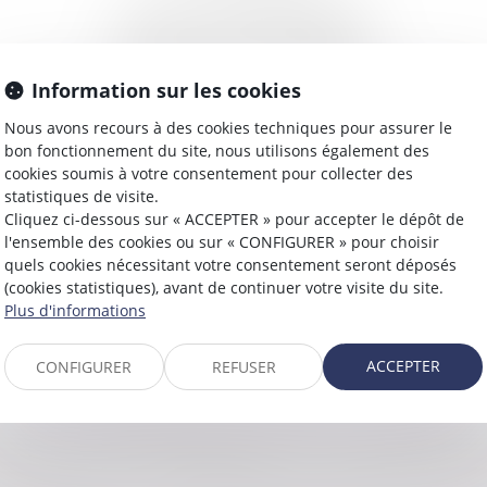
N° SIRET : 39339776500040
CAPITAL SOCIAL : 612 306,00 €
Information sur les cookies
DIRECTEUR DE LA PUBLICATION
Nous avons recours à des cookies techniques pour assurer le
bon fonctionnement du site, nous utilisons également des
Emmanuel GRAIVE
cookies soumis à votre consentement pour collecter des
statistiques de visite.
HÉBERGEMENT
Cliquez ci-dessous sur « ACCEPTER » pour accepter le dépôt de
l'ensemble des cookies ou sur « CONFIGURER » pour choisir
Société SEPTEO Legaltech
quels cookies nécessitant votre consentement seront déposés
194 Avenue de la Gare Sud de France, 34970 Lattes
(cookies statistiques), avant de continuer votre visite du site.
www.azko.fr
Plus d'informations
ACCEPTER
CONFIGURER
REFUSER
E LA CONSOMMATION, AU VISA DES
SUIVANTS DU CODE DE LA CONSOM