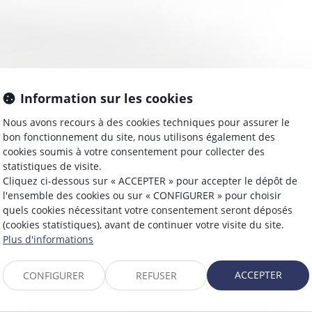
gnification de l’acte : 450 € TTC
ette d’environ 1500 euros : 127 euros € TTC
 AUX CONSTATS DIVERS :
Information sur les cookies
Nous avons recours à des cookies techniques pour assurer le
bon fonctionnement du site, nous utilisons également des
cookies soumis à votre consentement pour collecter des
statistiques de visite.
Cliquez ci-dessous sur « ACCEPTER » pour accepter le dépôt de
l'ensemble des cookies ou sur « CONFIGURER » pour choisir
quels cookies nécessitant votre consentement seront déposés
(cookies statistiques), avant de continuer votre visite du site.
Plus d'informations
iaux et habitation)
ACCEPTER
CONFIGURER
REFUSER
HÉSITEZ PAS À NOUS INTERROGER PAR MAIL POUR UN